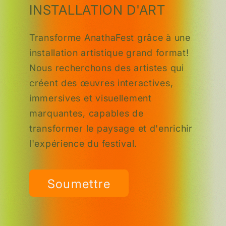
INSTALLATION D'ART
Transforme AnathaFest grâce à une
installation artistique grand format!
Nous recherchons des artistes qui
créent des œuvres interactives,
immersives et visuellement
marquantes, capables de
transformer le paysage et d'enrichir
l'expérience du festival.
Soumettre