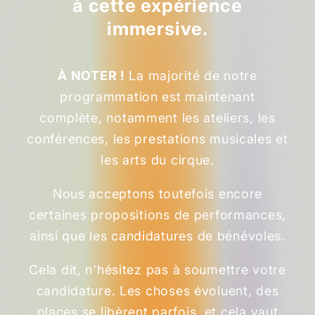
à cette expérience
immersive.
À NOTER !
La majorité de notre
programmation est maintenant
complète, notamment les ateliers, les
conférences, les prestations musicales et
les arts du cirque.
Nous acceptons toutefois encore
certaines propositions de performances,
ainsi que les candidatures de bénévoles.
Cela dit, n'hésitez pas à soumettre votre
candidature. Les choses évoluent, des
places se libèrent parfois, et cela vaut