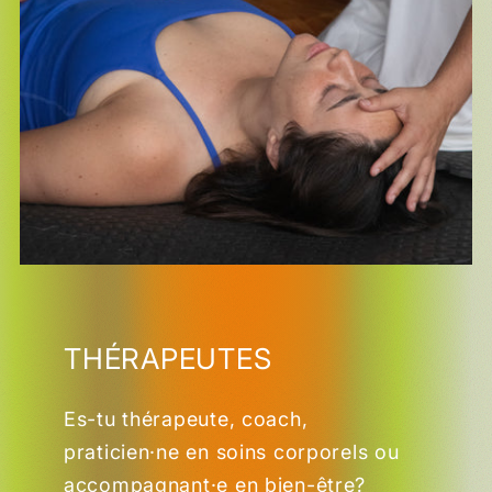
THÉRAPEUTES
Es-tu thérapeute, coach,
praticien·ne en soins corporels ou
accompagnant·e en bien-être?